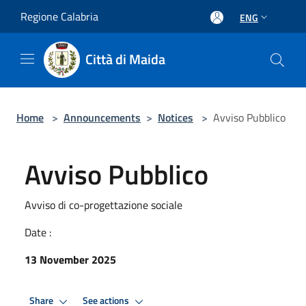
Salta al contenuto principale
Regione Calabria
ENG
Città di Maida
Home
>
Announcements
>
Notices
>
Avviso Pubblico
Avviso Pubblico
Avviso di co-progettazione sociale
Date :
13 November 2025
Share
See actions