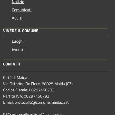
Notizie
Comunicati
Avvisi
VIVERE IL COMUNE
Luoghi
Eventi
CONTATTI
Città di Maida
Via Ottorino De Fiore, 88025 Maida (CZ)
Codice Fiscale: 00297450793
Partita IVA: 00297450793
Email: protocollo@comune.maida.cz.it
PEC: protocollo.maida@asmepec.it