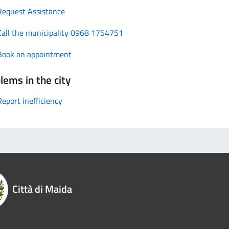
Request Assistance
Call the municipality 0968 1754751
Book an appointment
lems in the city
Report inefficiency
Città di Maida