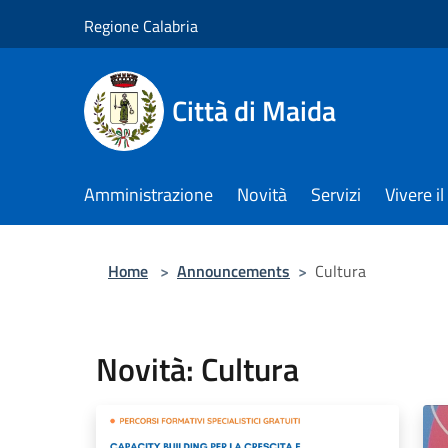
Salta al contenuto principale
Regione Calabria
Città di Maida
Amministrazione
Novità
Servizi
Vivere 
Home
>
Announcements
>
Cultura
Novità: Cultura