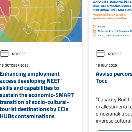
NOTICES
NOTICES
13 OCTOBER 2025
18 JULY 2025
Enhancing employment
Avviso percors
access developing NEET'
Tocc
skills and capabilities to
sustain the economic-SMART
“Capacity Buildi
transition of socio-cultural-
di allestimenti t
tourist destinations by CCIs
emozionali a su
HUBs contaminations
imprese culturali