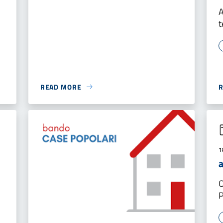
A
t
READ MORE
1