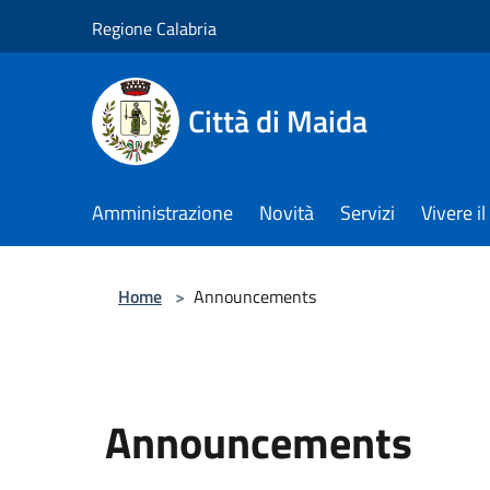
Salta al contenuto principale
Regione Calabria
Città di Maida
Amministrazione
Novità
Servizi
Vivere 
Home
>
Announcements
Announcements