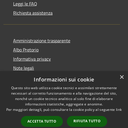
Leggi le FAQ
Richiesta assistenza
Amministrazione trasparente
Albo Pretorio
Informativa privacy
Note legali
×
Dichiarazione di accessibilità
Informazioni sui cookie
Questo sito web utilizza cookie tecnici e assimilati strettamente
necessari al corretto funzionamento e alla navigazione del sito,
nonché un cookie tecnico analitico al solo fine di elaborare
informazioni statistiche, aggregate e anonime.
RSS
Copyright © 2026 • Città di
Per maggiori dettagli, può consultare la cookie policy al seguente
link
Accessibility
Maida • Powered by
Privacy
Municipium
Admin
•
RIFIUTA TUTTO
ACCETTA TUTTO
Cookie
access