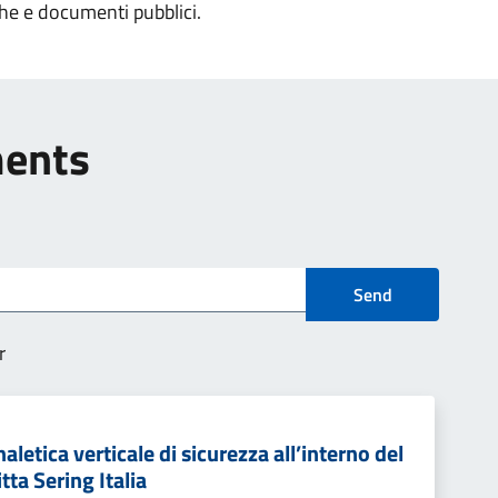
che e documenti pubblici.
ments
Send
r
letica verticale di sicurezza all’interno del
tta Sering Italia