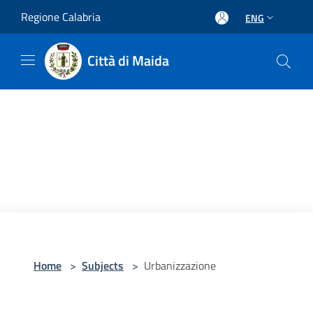
Salta al contenuto principale
Regione Calabria
ENG
Città di Maida
Home
>
Subjects
>
Urbanizzazione