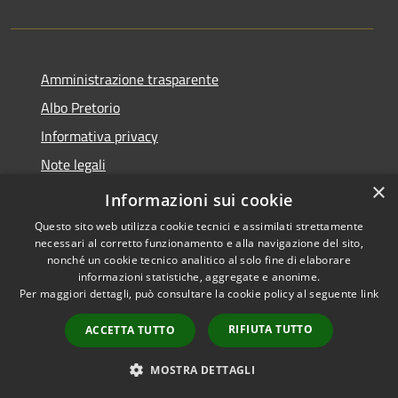
Amministrazione trasparente
Albo Pretorio
Informativa privacy
Note legali
×
Dichiarazione di accessibilità
Informazioni sui cookie
Questo sito web utilizza cookie tecnici e assimilati strettamente
necessari al corretto funzionamento e alla navigazione del sito,
nonché un cookie tecnico analitico al solo fine di elaborare
informazioni statistiche, aggregate e anonime.
RSS
Copyright © 2026 • Città di
Per maggiori dettagli, può consultare la cookie policy al seguente
link
Accessibility
Maida • Powered by
Privacy
Municipium
Admin
•
RIFIUTA TUTTO
ACCETTA TUTTO
Cookie
access
Sitemap
MOSTRA DETTAGLI