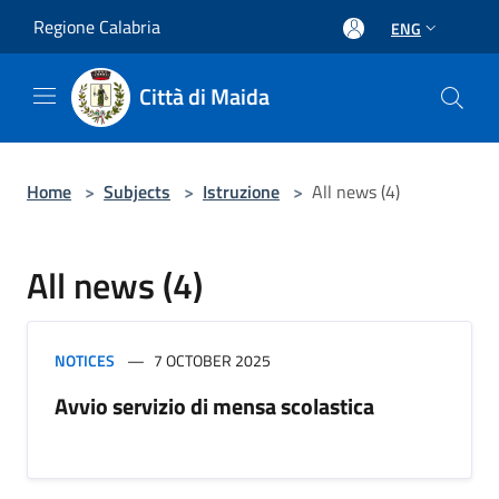
Salta al contenuto principale
Regione Calabria
ENG
Città di Maida
Home
>
Subjects
>
Istruzione
>
All news (4)
All news (4)
NOTICES
7 OCTOBER 2025
Avvio servizio di mensa scolastica