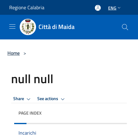
Salta al contenuto principale
Regione Calabria
ENG
Città di Maida
Home
>
null null
Share
See actions
PAGE INDEX
Incarichi