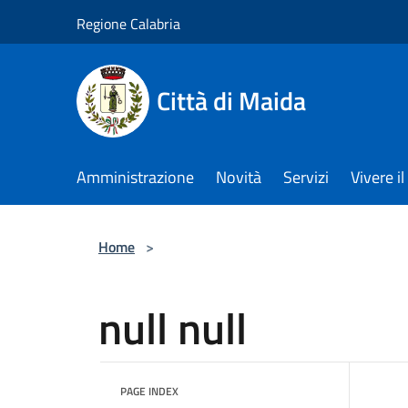
Salta al contenuto principale
Regione Calabria
Città di Maida
Amministrazione
Novità
Servizi
Vivere 
Home
>
null null
PAGE INDEX