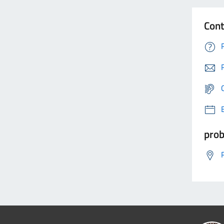
Cont
prob