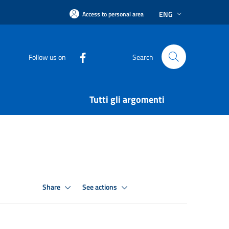
ENG
Access to personal area
Follow us on
Search
Tutti gli argomenti
Share
See actions