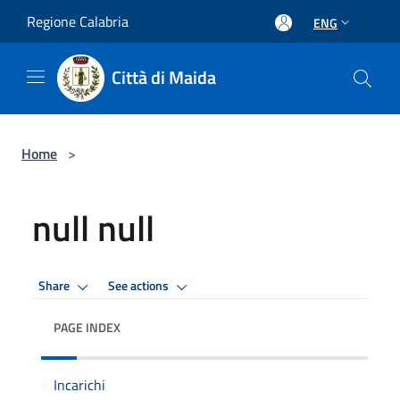
Salta al contenuto principale
Regione Calabria
ENG
Città di Maida
Home
>
null null
Share
See actions
PAGE INDEX
Incarichi