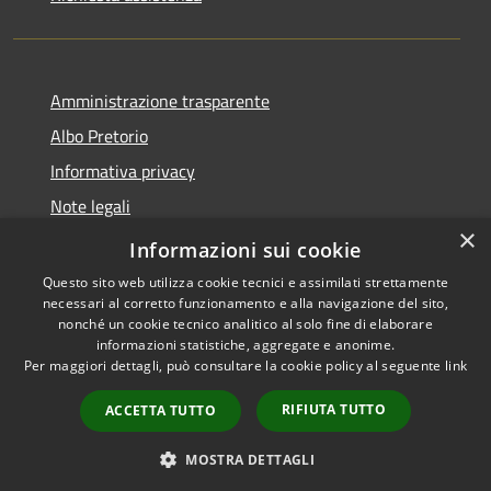
Amministrazione trasparente
Albo Pretorio
Informativa privacy
Note legali
×
Dichiarazione di accessibilità
Informazioni sui cookie
Questo sito web utilizza cookie tecnici e assimilati strettamente
necessari al corretto funzionamento e alla navigazione del sito,
nonché un cookie tecnico analitico al solo fine di elaborare
informazioni statistiche, aggregate e anonime.
RSS
Copyright © 2026 • Città di
Per maggiori dettagli, può consultare la cookie policy al seguente
link
Accessibility
Maida • Powered by
Privacy
Municipium
Admin
•
RIFIUTA TUTTO
ACCETTA TUTTO
Cookie
access
Sitemap
MOSTRA DETTAGLI