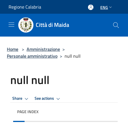
Salta al contenuto principale
Regione Calabria
ENG
Città di Maida
Home
>
Amministrazione
>
Personale amministrativo
>
null null
null null
Share
See actions
PAGE INDEX