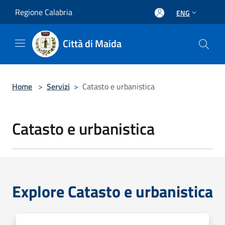
Salta al contenuto principale
Regione Calabria
ENG
Città di Maida
Home
>
Servizi
>
Catasto e urbanistica
Catasto e urbanistica
Explore Catasto e urbanistica