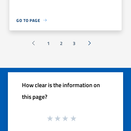
GO TO PAGE
1
2
3
Pagina precedente
Next »
How clear is the information on
this page?