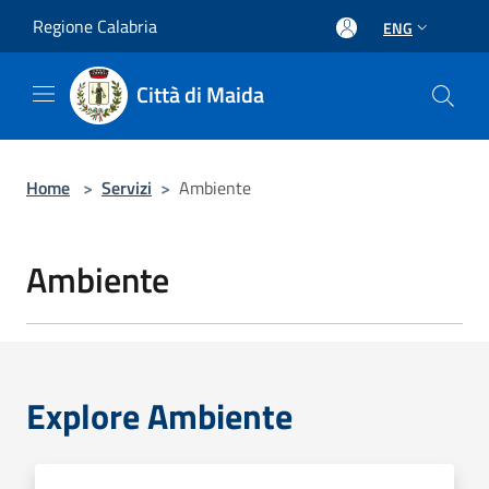
Salta al contenuto principale
Regione Calabria
ENG
Città di Maida
Home
>
Servizi
>
Ambiente
Ambiente
Explore Ambiente