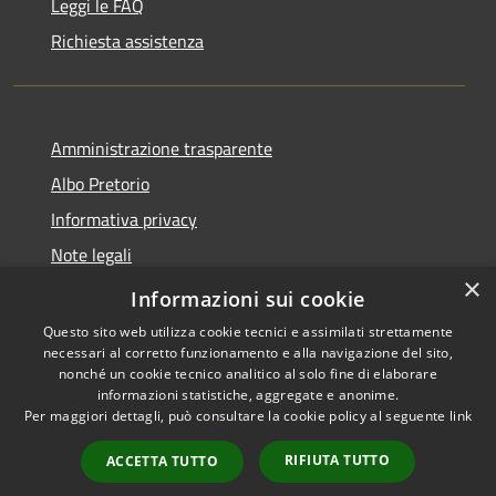
Leggi le FAQ
Richiesta assistenza
Amministrazione trasparente
Albo Pretorio
Informativa privacy
Note legali
×
Dichiarazione di accessibilità
Informazioni sui cookie
Questo sito web utilizza cookie tecnici e assimilati strettamente
necessari al corretto funzionamento e alla navigazione del sito,
nonché un cookie tecnico analitico al solo fine di elaborare
informazioni statistiche, aggregate e anonime.
RSS
Copyright © 2026 • Città di
Per maggiori dettagli, può consultare la cookie policy al seguente
link
Accessibility
Maida • Powered by
Privacy
Municipium
Admin
•
RIFIUTA TUTTO
ACCETTA TUTTO
Cookie
access